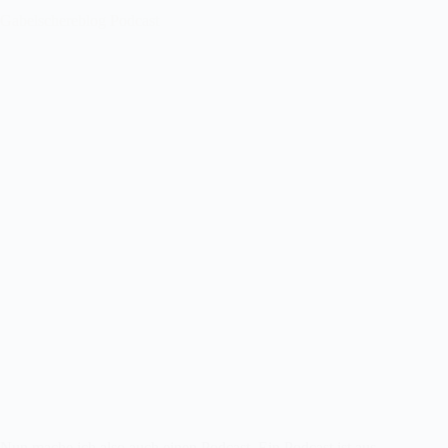
Gabelschereblog Podcast
Nun mache ich also auch einen Podcast. Ein Podcast ist aus