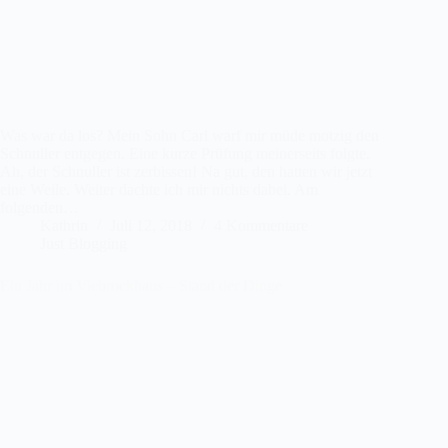
Was war da los? Mein Sohn Carl warf mir müde motzig den
Schnuller entgegen. Eine kurze Prüfung meinerseits folgte.
Ah, der Schnuller ist zerbissen! Na gut, den hatten wir jetzt
eine Weile. Weiter dachte ich mir nichts dabei. Am
folgenden…
Kathrin
Juli 12, 2018
4 Kommentare
Just Blogging
Ein Jahr im Viebrockhaus – Stand der Dinge