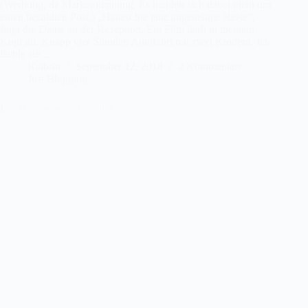
(Werbung, da Markennennung. Es handelt sich dabei nicht um
einen bezahlten Post.) „Hatten Sie eine angenehme Reise“,
fragt die Dame an der Rezeption. Ein Film läuft in meinem
Kopf ab. Knapp vier Stunden Autofahrt mit zwei Kindern. Ich
lächle sie…
Kathrin
September 12, 2018
2 Kommentare
Just Blogging
Die zerbissenen Schnuller