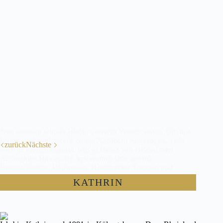
Nun wohnen wir ein Jahr in unserem Viebrockhaus. Um uns
herum sind mittlerweile einige Nachbarn eingezogen. Teils
zurück
Nächste
auch in Viebrockhäuser, teils in Heinz von Heiden oder
Architekten Häuser. Ich kenne mich jetzt aus mit
Bauabschnitten, Bauweisen, Handwerker Truppen und
umgekippten…
KATHRIN
Kathrin
Januar 31, 2018
11 Kommentare