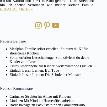
Ich bin Kathrin und 1981 in Köln geboren. Dem Rheinland
bin ich ebenso verbunden wie meiner kleinen Familie.
ERFAHRE MEHR »
Instagram
Pinterest
YouTube
Neueste Beiträge
Mealplan Familie selbst erstellen: So nutzt du KI für
stressfreies Kochen
Sommerferien-Lesechallenge: So motivierst du deine
Kinder zum Lesen!
Erstes Smartphone für Kinder: weiterführende Quellen
Einfach Lesen Lernen: BuhTube
Einfach Lesen Lernen: Die Schule der Monster
Neueste Kommentare
Carina
zu
Struktur im Alltag mit Kindern
Linda
zu
Mit Kind im Homeoffice arbeiten
Radlastwaage
zu
Packliste für den Familienurlaub