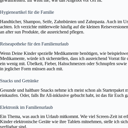
gewährleisten. Ihr wisst nie, wie das Angebot vor Ort ist.
Hygieneartikel für die Familie
Handtücher, Shampoo, Seife, Zahnbürsten und Zahnpasta. Auch im Urla
achten. Ich verzichte mittlerweile häufig auf die kleinen Reiseversio
an after sun Produkte, die ausreichend pflegen.
Reiseapotheke für den Familienurlaub
Wenn Deine Kinder spezielle Medikamente benötigen, wie beispielswei
Medikamente, würde ich sicherstellen, dass ich ausreichend Vorrat f
ein wenig mit. Übelkeit, Fieber, Halsschmerzen oder Schnupfen sowie
in jeglicher Form müssen auch mit.
Snacks und Getränke
Gesunde und haltbare Snacks nehme ich meist schon als Starterpaket mit
einkaufen. Oder, falls Ihr All-inklusive gebucht habt, ist das für Euch 
Elektronik im Familienurlaub
Ein Thema, was auch im Urlaub mitkommt. Wie viel Screen-Zeit ist e
Kinder elektronische Geräte wie ihre Tablets mitnehmen, stelle ich sic
verfügbar sind.