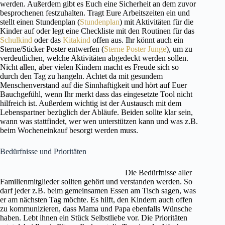
werden. Außerdem gibt es Euch eine Sicherheit an dem zuvor
besprochenen festzuhalten. Tragt Eure Arbeitszeiten ein und
stellt einen Stundenplan (
Stundenplan
) mit Aktivitäten für die
Kinder auf oder legt eine Checkliste mit den Routinen für das
Schulkind
oder das
Kitakind
offen aus. Ihr könnt auch ein
Sterne/Sticker Poster entwerfen (
Sterne Poster Junge
), um zu
verdeutlichen, welche Aktivitäten abgedeckt werden sollen.
Nicht allen, aber vielen Kindern macht es Freude sich so
durch den Tag zu hangeln. Achtet da mit gesundem
Menschenverstand auf die Sinnhaftigkeit und hört auf Euer
Bauchgefühl, wenn Ihr merkt dass das eingesetzte Tool nicht
hilfreich ist. Außerdem wichtig ist der Austausch mit dem
Lebenspartner bezüglich der Abläufe. Beiden sollte klar sein,
wann was stattfindet, wer wen unterstützen kann und was z.B.
beim Wocheneinkauf besorgt werden muss.
Bedürfnisse und Prioritäten
Die Bedürfnisse aller
Familienmitglieder sollten gehört und verstanden werden. So
darf jeder z.B. beim gemeinsamen Essen am Tisch sagen, was
er am nächsten Tag möchte. Es hilft, den Kindern auch offen
zu kommunizieren, dass Mama und Papa ebenfalls Wünsche
haben. Lebt ihnen ein Stück Selbstliebe vor. Die Prioritäten