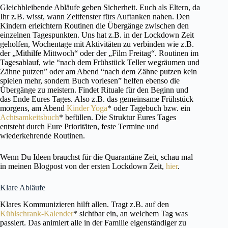
Gleichbleibende Abläufe geben Sicherheit. Euch als Eltern, da
Ihr z.B. wisst, wann Zeitfenster fürs Auftanken nahen. Den
Kindern erleichtern Routinen die Übergänge zwischen den
einzelnen Tagespunkten. Uns hat z.B. in der Lockdown Zeit
geholfen, Wochentage mit Aktivitäten zu verbinden wie z.B.
der „Mithilfe Mittwoch“ oder der „Film Freitag“. Routinen im
Tagesablauf, wie “nach dem Frühstück Teller wegräumen und
Zähne putzen” oder am Abend “nach dem Zähne putzen kein
spielen mehr, sondern Buch vorlesen” helfen ebenso die
Übergänge zu meistern. Findet Rituale für den Beginn und
das Ende Eures Tages. Also z.B. das gemeinsame Frühstück
morgens, am Abend
Kinder Yoga
* oder Tagebuch bzw. ein
Achtsamkeitsbuch
* befüllen. Die Struktur Eures Tages
entsteht durch Eure Prioritäten, feste Termine und
wiederkehrende Routinen.
Wenn Du Ideen brauchst für die Quarantäne Zeit, schau mal
in meinen Blogpost von der ersten Lockdown Zeit,
hier
.
Klare Abläufe
Klares Kommunizieren hilft allen. Tragt z.B. auf den
Kühlschrank-Kalender
* sichtbar ein, an welchem Tag was
passiert. Das animiert alle in der Familie eigenständiger zu