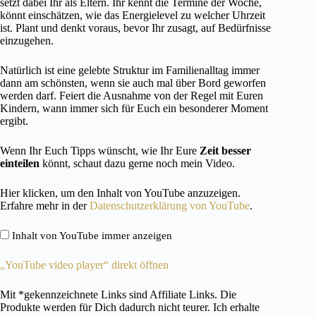
setzt dabei Ihr als Eltern. Ihr kennt die Termine der Woche,
könnt einschätzen, wie das Energielevel zu welcher Uhrzeit
ist. Plant und denkt voraus, bevor Ihr zusagt, auf Bedürfnisse
einzugehen.
Natürlich ist eine gelebte Struktur im Familienalltag immer
dann am schönsten, wenn sie auch mal über Bord geworfen
werden darf. Feiert die Ausnahme von der Regel mit Euren
Kindern, wann immer sich für Euch ein besonderer Moment
ergibt.
Wenn Ihr Euch Tipps wünscht, wie Ihr Eure
Zeit besser
einteilen
könnt, schaut dazu gerne noch mein Video.
„YouTube
Hier klicken, um den Inhalt von YouTube anzuzeigen.
video
Erfahre mehr in der
Datenschutzerklärung von YouTube
.
player“
von
Inhalt von YouTube immer anzeigen
YouTube
anzeigen
„YouTube video player“ direkt öffnen
Mit *gekennzeichnete Links sind Affiliate Links. Die
Produkte werden für Dich dadurch nicht teurer. Ich erhalte