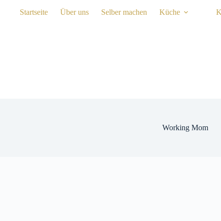
Zum
Startseite
Über uns
Selber machen
Küche
K
Inhalt
springen
Working Mom