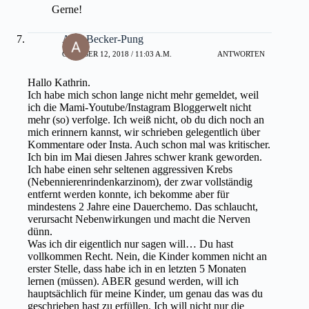
Gerne!
Alex Becker-Pung
OKTOBER 12, 2018 / 11:03 A.M.
ANTWORTEN
Hallo Kathrin.
Ich habe mich schon lange nicht mehr gemeldet, weil
ich die Mami-Youtube/Instagram Bloggerwelt nicht
mehr (so) verfolge. Ich weiß nicht, ob du dich noch an
mich erinnern kannst, wir schrieben gelegentlich über
Kommentare oder Insta. Auch schon mal was kritischer.
Ich bin im Mai diesen Jahres schwer krank geworden.
Ich habe einen sehr seltenen aggressiven Krebs
(Nebennierenrindenkarzinom), der zwar vollständig
entfernt werden konnte, ich bekomme aber für
mindestens 2 Jahre eine Dauerchemo. Das schlaucht,
verursacht Nebenwirkungen und macht die Nerven
dünn.
Was ich dir eigentlich nur sagen will… Du hast
vollkommen Recht. Nein, die Kinder kommen nicht an
erster Stelle, dass habe ich in en letzten 5 Monaten
lernen (müssen). ABER gesund werden, will ich
hauptsächlich für meine Kinder, um genau das was du
geschrieben hast zu erfüllen. Ich will nicht nur die