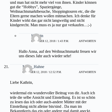
und man hat nicht mehr viel von ihnen. Kinder können
gut die “Hobbys”, Spaziergänge,
Weihnachtsmarktbesuche, Shoppingtouren etc, die die
Eltern gerne machen wollen mitmachen. Ich denke für
Kinder wirkt das gar nicht langweilig und nicht
kindgerecht. Man muss es ja nur gut verkaufen…;-)
Kathrin
OKTOBER 12, 2018 / 1:43 P.M.
ANTWORTEN
Hallo Anna, auf den Weihnachtsmarkt freuen wir
uns dieses Jahr auch wieder sehr!
Marie_Hahne
OKTOBER 12, 2018 / 12:52 P.M.
ANTWORTEN
Liebe Kathrin,
wiedermal ein wundervoller Beitrag von dir. Auch ich
teile die selbe Ansicht und Einstellung. Es ist so schön
zu lesen das ich oder auch-andere Mütter mit der
Einstellung nicht alleine bin/sind . Da man im
Bekanntkreis das ein oder andere mal damit aneckt.