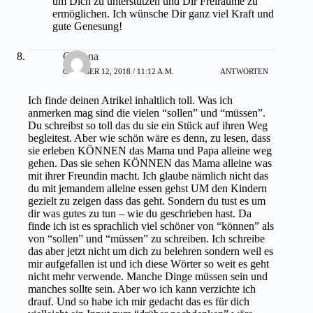
um Dich zu unterstützen und Dir Freiräume zu
ermöglichen. Ich wünsche Dir ganz viel Kraft und
gute Genesung!
Corinna
OKTOBER 12, 2018 / 11:12 A.M.
ANTWORTEN
Ich finde deinen Atrikel inhaltlich toll. Was ich
anmerken mag sind die vielen “sollen” und “müssen”.
Du schreibst so toll das du sie ein Stück auf ihren Weg
begleitest. Aber wie schön wäre es denn, zu lesen, dass
sie erleben KÖNNEN das Mama und Papa alleine weg
gehen. Das sie sehen KÖNNEN das Mama alleine was
mit ihrer Freundin macht. Ich glaube nämlich nicht das
du mit jemandem alleine essen gehst UM den Kindern
gezielt zu zeigen dass das geht. Sondern du tust es um
dir was gutes zu tun – wie du geschrieben hast. Da
finde ich ist es sprachlich viel schöner von “können” als
von “sollen” und “müssen” zu schreiben. Ich schreibe
das aber jetzt nicht um dich zu belehren sondern weil es
mir aufgefallen ist und ich diese Wörter so weit es geht
nicht mehr verwende. Manche Dinge müssen sein und
manches sollte sein. Aber wo ich kann verzichte ich
drauf. Und so habe ich mir gedacht das es für dich