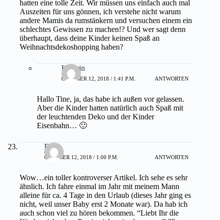
hatten eine tolle Zeit. Wir müssen uns einfach auch mal
Auszeiten für uns gönnen, ich verstehe nicht warum
andere Mamis da rumstänkern und versuchen einem ein
schlechtes Gewissen zu machen!? Und wer sagt denn
überhaupt, dass deine Kinder keinen Spaß an
Weihnachtsdekoshopping haben?
Kathrin
OKTOBER 12, 2018 / 1:41 P.M.
ANTWORTEN
Hallo Tine, ja, das habe ich außen vor gelassen.
Aber die Kinder hatten natürlich auch Spaß mit
der leuchtenden Deko und der Kinder
Eisenbahn… 🙂
Elli
OKTOBER 12, 2018 / 1:00 P.M.
ANTWORTEN
Wow…ein toller kontroverser Artikel. Ich sehe es sehr
ähnlich. Ich fahre einmal im Jahr mit meinem Mann
alleine für ca. 4 Tage in den Urlaub (dieses Jahr ging es
nicht, weil unser Baby erst 2 Monate war). Da hab ich
auch schon viel zu hören bekommen. “Liebt Ihr die