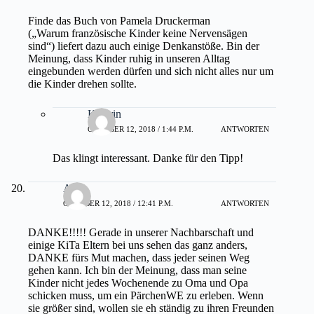
Finde das Buch von Pamela Druckerman
(„Warum französische Kinder keine Nervensägen
sind“) liefert dazu auch einige Denkanstöße. Bin der
Meinung, dass Kinder ruhig in unseren Alltag
eingebunden werden dürfen und sich nicht alles nur um
die Kinder drehen sollte.
Kathrin
OKTOBER 12, 2018 / 1:44 P.M.
ANTWORTEN
Das klingt interessant. Danke für den Tipp!
Anna
OKTOBER 12, 2018 / 12:41 P.M.
ANTWORTEN
DANKE!!!!! Gerade in unserer Nachbarschaft und
einige KiTa Eltern bei uns sehen das ganz anders,
DANKE fürs Mut machen, dass jeder seinen Weg
gehen kann. Ich bin der Meinung, dass man seine
Kinder nicht jedes Wochenende zu Oma und Opa
schicken muss, um ein PärchenWE zu erleben. Wenn
sie größer sind, wollen sie eh ständig zu ihren Freunden