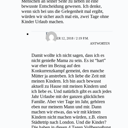
Menschen an seiner Seite zu lieben ist eine
bewusste Entscheidung gewesen. Ich denke,
wenn sich bei uns die Gelegenheit mal ergibt,
würden wir sicher auch mal ein, zwei Tage ohne
Kinder Urlaub machen.
Elli
OKTOBER 12, 2018 / 2:19 P.M.
ANTWORTEN
Damit wollte ich nicht sagen, dass ich es
nicht genieße Mama zu sein. Es ist “hart”
war eher im Bezug auf den
Konkurrenzkampf gemeint, den manche
Mütter ja anstreben. Ich liebe die Zeit mit
meinen Kindern. Ich bin auch bewusst
aktuell zu Hause mit meinen Kindern und
ich liebe es. Und natürlich gibt es auch jedes
Jahr Urlaube mit der ganzen glücklichen
Familie. Aber vier Tage im Jahr, gehören
eben nur meinem Mann und mir. Dann
machen wir etwas, das wir mit kleinen
Kindern nicht machen würden, z.B. einen
Städtetrip nach London. Und die Kinder?
Die haben in diesen 4 Tagen Vollbespaßung