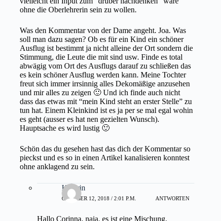
vielleicht ein Input zum “drüber nachdenken” wäre
ohne die Oberlehrerin sein zu wollen.
Was den Kommentar von der Dame angeht. Joa. Was
soll man dazu sagen? Ob es für ein Kind ein schöner
Ausflug ist bestimmt ja nicht alleine der Ort sondern die
Stimmung, die Leute die mit sind usw. Finde es total
abwägig vom Ort des Ausflugs darauf zu schließen das
es kein schöner Ausflug werden kann. Meine Tochter
freut sich immer irrsinnig alles Dekomäßige anzusehen
und mir alles zu zeigen 🙂 Und ich finde auch nicht
dass das etwas mit “mein Kind steht an erster Stelle” zu
tun hat. Einem Kleinkind ist es ja per se mal egal wohin
es geht (ausser es hat nen gezielten Wunsch).
Hauptsache es wird lustig 🙂
Schön das du gesehen hast das dich der Kommentar so
pieckst und es so in einen Artikel kanalisieren konntest
ohne anklagend zu sein.
Kathrin
OKTOBER 12, 2018 / 2:01 P.M.
ANTWORTEN
Hallo Corinna, naja, es ist eine Mischung.