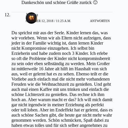
Dankeschön und schöne Grüße zurück 🙂
Jessica
OKTOBER 12, 2018 / 11:25 A.M.
ANTWORTEN
Du sprichst mir aus der Seele. Kinder lernen das, was
wir vorleben. Wenn wir als Eltern nicht aufzeigen, dass
jeder in der Familie wichtig ist, dann lernen Kinder
nicht Kompromisse einzugehen. Ich selbst bin
Erzieherin und habe zudem noch 3 Kinder. Ich erlebe
so oft die Probleme der Kinder nicht kompromissbereit
zu sein oder eben selbständig zu werden. Mein Großer
ist mittlerweile 16 Jahre alt hilft im Haushalt von sich
aus, weil er gelernt hat es zu sehen. Ebenso teilt er die
Vorliebe auch einfach mal die nicht mehr vorhandenen
Freuden wie die Weihnachtszeit zu genießen. Und geht
auch mal einen Kaffee mit uns trinken und einfach die
schöne Lichterzeit zu genießen. Das rechne ich ihm
hoch an. Aber warum macht er das? Ich will mich damit
gar nicht irgendwie in meiner Erziehung als perfekt
oder toll loben. Aber im Endeffekt hat er gelernt, dass es
auch schöne Sachen gibt, die heute gar nicht mehr wahr
genommen werden. Schön schmücken, Spaß dabei zu
haben etwas tolles und für sich selber angenehmes zu