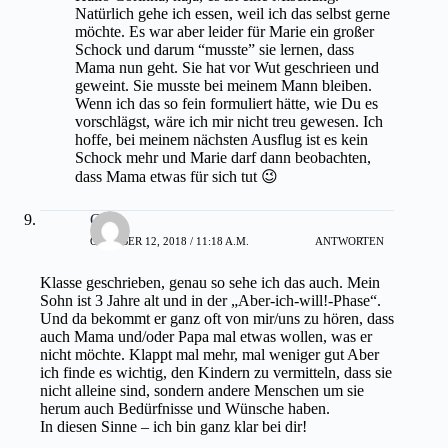
Natürlich gehe ich essen, weil ich das selbst gerne
möchte. Es war aber leider für Marie ein großer
Schock und darum “musste” sie lernen, dass
Mama nun geht. Sie hat vor Wut geschrieen und
geweint. Sie musste bei meinem Mann bleiben.
Wenn ich das so fein formuliert hätte, wie Du es
vorschlägst, wäre ich mir nicht treu gewesen. Ich
hoffe, bei meinem nächsten Ausflug ist es kein
Schock mehr und Marie darf dann beobachten,
dass Mama etwas für sich tut 😉
Caro
OKTOBER 12, 2018 / 11:18 A.M.
ANTWORTEN
Klasse geschrieben, genau so sehe ich das auch. Mein
Sohn ist 3 Jahre alt und in der „Aber-ich-will!-Phase“.
Und da bekommt er ganz oft von mir/uns zu hören, dass
auch Mama und/oder Papa mal etwas wollen, was er
nicht möchte. Klappt mal mehr, mal weniger gut Aber
ich finde es wichtig, den Kindern zu vermitteln, dass sie
nicht alleine sind, sondern andere Menschen um sie
herum auch Bedürfnisse und Wünsche haben.
In diesen Sinne – ich bin ganz klar bei dir!