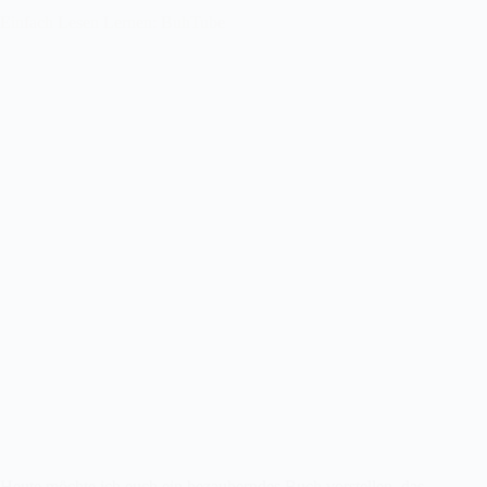
Einfach Lesen Lernen: BuhTube
Heute möchte ich euch ein bezauberndes Buch vorstellen, das