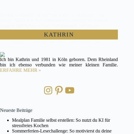
Bücher im Großformat sollten in keinem Kinderzimmer
fehlen. Selbst wenn sie im ersten Moment sperrig wirken,
lohnt es sich definitiv Platz einzuräumen. Die Bilder,
Illustrationen, die Emotionen und Eindrücke, die sie erzeugen
KATHRIN
sind eben doch anders als bei den klassischen…
Kathrin
Februar 18, 2021
2 Kommentare
Ich bin Kathrin und 1981 in Köln geboren. Dem Rheinland
bin ich ebenso verbunden wie meiner kleinen Familie.
ERFAHRE MEHR »
Instagram
Pinterest
YouTube
Neueste Beiträge
Mealplan Familie selbst erstellen: So nutzt du KI für
stressfreies Kochen
Sommerferien-Lesechallenge: So motivierst du deine