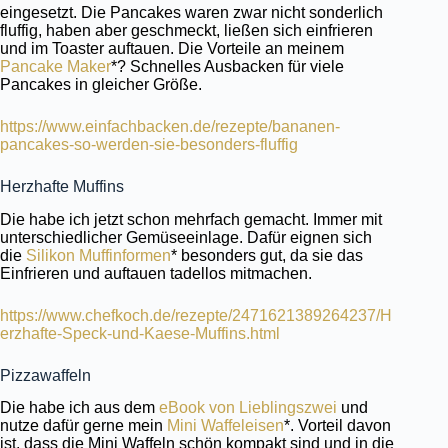
eingesetzt. Die Pancakes waren zwar nicht sonderlich
fluffig, haben aber geschmeckt, ließen sich einfrieren
und im Toaster auftauen. Die Vorteile an meinem
Pancake Maker
*? Schnelles Ausbacken für viele
Pancakes in gleicher Größe.
https://www.einfachbacken.de/rezepte/bananen-
pancakes-so-werden-sie-besonders-fluffig
Herzhafte Muffins
Die habe ich jetzt schon mehrfach gemacht. Immer mit
unterschiedlicher Gemüseeinlage. Dafür eignen sich
die
Silikon Muffinformen
* besonders gut, da sie das
Einfrieren und auftauen tadellos mitmachen.
https://www.chefkoch.de/rezepte/2471621389264237/H
erzhafte-Speck-und-Kaese-Muffins.html
Pizzawaffeln
Die habe ich aus dem
eBook von Lieblingszwei
und
nutze dafür gerne mein
Mini Waffeleisen
*. Vorteil davon
ist, dass die Mini Waffeln schön kompakt sind und in die