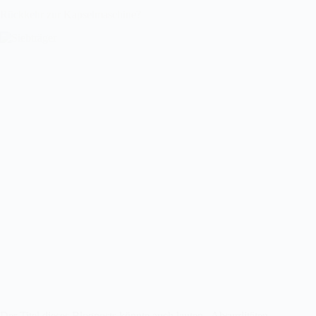
Rückkehr zur Kapselmaschine?
Der Titel dieses Blogposts könnte auch lauten „Absurditäten