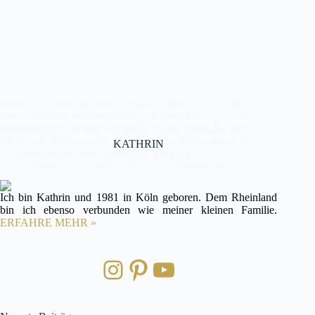
Jahrelang war ich mit meiner Kapselmaschine zufrieden.
Geschmacklich war der Kaffee gut. Das Handling und die
Reinigung des Gerätes war leicht. Leicht genug für eine
Mutter mit Baby und Kleinkind. Doch mittlerweile ist in
KATHRIN
unserem Familienalltag mehr Zeit, um über…
Kathrin
Februar 1, 2020
9 Kommentare
Ich bin Kathrin und 1981 in Köln geboren. Dem Rheinland
bin ich ebenso verbunden wie meiner kleinen Familie.
ERFAHRE MEHR »
Instagram
Pinterest
YouTube