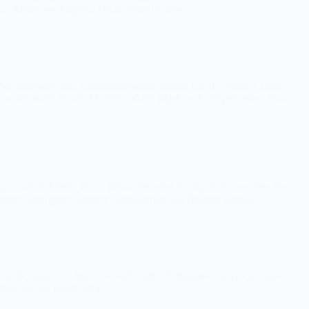
 Das Abenteuer beginnt. Du kommst in einen…
rausforderung dar. Glücklicherweise konnte ich als (Paten-) Tante
r die Wahl für ein Modell und die Marke schnell getroffen. Was
ng zu allem haben. Diese Menschen sind häufig nicht zu scheu, ihre
nomen einen ganz eigenen Charakter an. Zu Deinem Bauch,…
ich die letzten 32 Jahre so erlebt habe. Zumindest, soweit ich mich
dass wir ein letztes Mal…