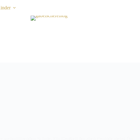
inder
iner weiterführenden Schule. Ein Großteil der alten Freunde siehst Du