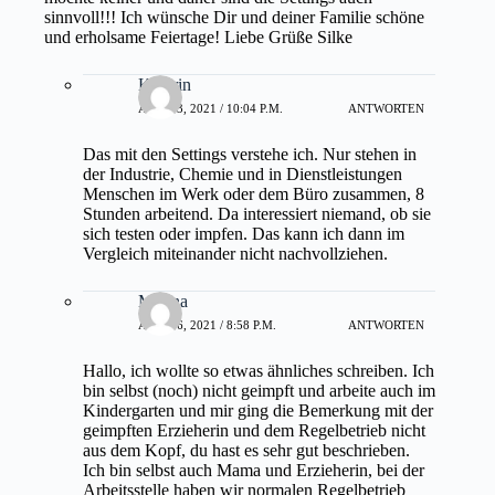
sinnvoll!!! Ich wünsche Dir und deiner Familie schöne
und erholsame Feiertage! Liebe Grüße Silke
Kathrin
APRIL 3, 2021 / 10:04 P.M.
ANTWORTEN
Das mit den Settings verstehe ich. Nur stehen in
der Industrie, Chemie und in Dienstleistungen
Menschen im Werk oder dem Büro zusammen, 8
Stunden arbeitend. Da interessiert niemand, ob sie
sich testen oder impfen. Das kann ich dann im
Vergleich miteinander nicht nachvollziehen.
Marina
APRIL 6, 2021 / 8:58 P.M.
ANTWORTEN
Hallo, ich wollte so etwas ähnliches schreiben. Ich
bin selbst (noch) nicht geimpft und arbeite auch im
Kindergarten und mir ging die Bemerkung mit der
geimpften Erzieherin und dem Regelbetrieb nicht
aus dem Kopf, du hast es sehr gut beschrieben.
Ich bin selbst auch Mama und Erzieherin, bei der
Arbeitsstelle haben wir normalen Regelbetrieb