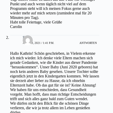
Punkt und auch wenn täglich nicht viel auf dem
Programm steht will ich meinen Fokus gerne auch
wieder mehr auf mich setzen (zumindest mal für 20
Minuten pro Tag).
Habt tolle Feiertage, viele Grüße
Carolin
Sonja
APRIL 3, 2021 / 1:41 P.M.
ANTWORTEN
Hallo Kathrin! Schön geschrieben, in Vielem erkenne
ich mich wieder. Ich denke viele Eltern machen sich
gerade Gedanken, wie die Kinder aus dieser Pandemie
“herauskommen“. Unser Baby (Juni 2020 geboren) hat
noch kein anderes Baby gesehen. Unsere Tochter sollte
eigentlich jetzt in den Kindergarten kommen. Wir lassen
sie derzeit aber lieber zu Hause, da ich ohnehin
Elternzeit habe. Ob das gut für sie ist? Keine Ahnung!
Wir haben für uns entschieden, dass Gesundheit
vorgeht. Man hofft, dass man richtige Entscheidungen
trifft und sich alles ganz bald zum Guten wendet.
Wir dürfen nicht den Blick für die schönen Dinge
verlieren, die wir ja trotz allem im Leben genießen
dürfen.