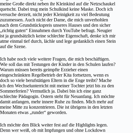
meine Große direkt neben ihr Kleinkind auf die Netzschaukel
quetscht. Dabei trug mein Schulkind keine Maske. Doch ich
versuche derzeit, nicht jeder Kleinigkeit zu viel Bedeutung
zuzumessen. Auch nicht der Dame, die mich unverhohlen
nach dem Grundstückspreis unseres Hauses und den sicher
„richtig guten“ Einnahmen durch YouTube befragt. Neugier
ist ja grundsätzlich keine schlechte Eigenschaft, denke ich mir
atme einmal tief durch, lächle und lege gedanklich einen Stein
auf die Szene.
Ich habe noch viele weitere Fragen, die mich beschäftigen.
Wie soll das mit Testungen der Kinder in den Schulen laufen?
Warum müssen bereits geimpfte Erzieher einen
eingeschränkten Regelbetrieb der Kita fortsetzen, wenn es
doch so viele berufstätigen Eltern in die Enge treibt? Mache
ich den Wechselunterricht mit meiner Tochter jetzt bis zu den
Sommerferien? Vermutlich ja. Dabei bin ich eine ganz
schlechte Pädagogin. Ostern steht für Neuanfang. Ich möchte
damit anfangen, mehr innere Ruhe zu finden. Mich mehr auf
meine Mitte zu konzentrieren. Die ist übrigens in den letzten
Monaten etwas „runder“ geworden.
Ich möchte den Blick weiter fest auf die Highlights legen.
Denn wer weiß, ob mit Impfungen und ohne Lockdown