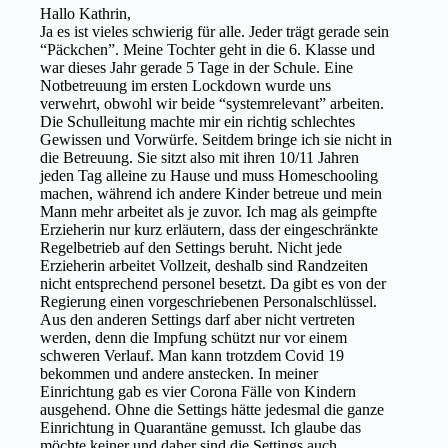
Hallo Kathrin,
Ja es ist vieles schwierig für alle. Jeder trägt gerade sein
“Päckchen”. Meine Tochter geht in die 6. Klasse und
war dieses Jahr gerade 5 Tage in der Schule. Eine
Notbetreuung im ersten Lockdown wurde uns
verwehrt, obwohl wir beide “systemrelevant” arbeiten.
Die Schulleitung machte mir ein richtig schlechtes
Gewissen und Vorwürfe. Seitdem bringe ich sie nicht in
die Betreuung. Sie sitzt also mit ihren 10/11 Jahren
jeden Tag alleine zu Hause und muss Homeschooling
machen, während ich andere Kinder betreue und mein
Mann mehr arbeitet als je zuvor. Ich mag als geimpfte
Erzieherin nur kurz erläutern, dass der eingeschränkte
Regelbetrieb auf den Settings beruht. Nicht jede
Erzieherin arbeitet Vollzeit, deshalb sind Randzeiten
nicht entsprechend personel besetzt. Da gibt es von der
Regierung einen vorgeschriebenen Personalschlüssel.
Aus den anderen Settings darf aber nicht vertreten
werden, denn die Impfung schützt nur vor einem
schweren Verlauf. Man kann trotzdem Covid 19
bekommen und andere anstecken. In meiner
Einrichtung gab es vier Corona Fälle von Kindern
ausgehend. Ohne die Settings hätte jedesmal die ganze
Einrichtung in Quarantäne gemusst. Ich glaube das
möchte keiner und daher sind die Settings auch