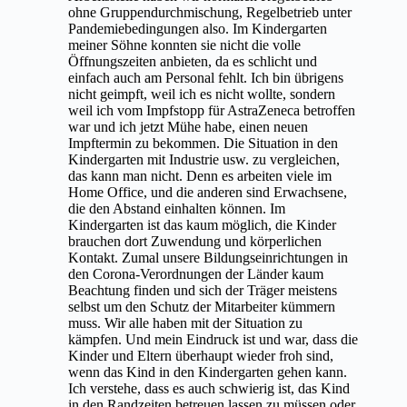
ohne Gruppendurchmischung, Regelbetrieb unter
Pandemiebedingungen also. Im Kindergarten
meiner Söhne konnten sie nicht die volle
Öffnungszeiten anbieten, da es schlicht und
einfach auch am Personal fehlt. Ich bin übrigens
nicht geimpft, weil ich es nicht wollte, sondern
weil ich vom Impfstopp für AstraZeneca betroffen
war und ich jetzt Mühe habe, einen neuen
Impftermin zu bekommen. Die Situation in den
Kindergarten mit Industrie usw. zu vergleichen,
das kann man nicht. Denn es arbeiten viele im
Home Office, und die anderen sind Erwachsene,
die den Abstand einhalten können. Im
Kindergarten ist das kaum möglich, die Kinder
brauchen dort Zuwendung und körperlichen
Kontakt. Zumal unsere Bildungseinrichtungen in
den Corona-Verordnungen der Länder kaum
Beachtung finden und sich der Träger meistens
selbst um den Schutz der Mitarbeiter kümmern
muss. Wir alle haben mit der Situation zu
kämpfen. Und mein Eindruck ist und war, dass die
Kinder und Eltern überhaupt wieder froh sind,
wenn das Kind in den Kindergarten gehen kann.
Ich verstehe, dass es auch schwierig ist, das Kind
in den Randzeiten betreuen lassen zu müssen oder