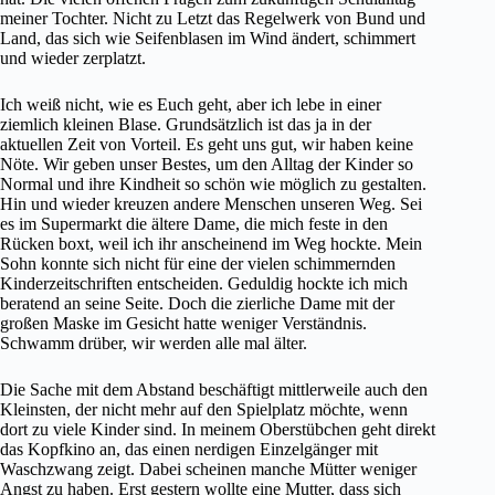
meiner Tochter. Nicht zu Letzt das Regelwerk von Bund und
Land, das sich wie Seifenblasen im Wind ändert, schimmert
und wieder zerplatzt.
Ich weiß nicht, wie es Euch geht, aber ich lebe in einer
ziemlich kleinen Blase. Grundsätzlich ist das ja in der
aktuellen Zeit von Vorteil. Es geht uns gut, wir haben keine
Nöte. Wir geben unser Bestes, um den Alltag der Kinder so
Normal und ihre Kindheit so schön wie möglich zu gestalten.
Hin und wieder kreuzen andere Menschen unseren Weg. Sei
es im Supermarkt die ältere Dame, die mich feste in den
Rücken boxt, weil ich ihr anscheinend im Weg hockte. Mein
Sohn konnte sich nicht für eine der vielen schimmernden
Kinderzeitschriften entscheiden. Geduldig hockte ich mich
beratend an seine Seite. Doch die zierliche Dame mit der
großen Maske im Gesicht hatte weniger Verständnis.
Schwamm drüber, wir werden alle mal älter.
Die Sache mit dem Abstand beschäftigt mittlerweile auch den
Kleinsten, der nicht mehr auf den Spielplatz möchte, wenn
dort zu viele Kinder sind. In meinem Oberstübchen geht direkt
das Kopfkino an, das einen nerdigen Einzelgänger mit
Waschzwang zeigt. Dabei scheinen manche Mütter weniger
Angst zu haben. Erst gestern wollte eine Mutter, dass sich