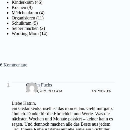
Kinderkram
(46)
Kochen
(9)
Mädchenkram
(4)
Organisieren
(11)
Schulkram
(5)
Selber machen
(2)
Working Mom
(14)
6 Kommentare
Carolin Fuchs
APRIL 3, 2021 / 9:11 A.M.
ANTWORTEN
Liebe Katrin,
ein Gedankenkarusell ist das momentan. Geht mir ganz
ähnlich. Danke für die Ehrlichleit und Worte. Was die
nächsten Wochen und Monate passiert – keiner kann es
sagen. Und dennoch machen alle das Beste aus jedem
Tag. Innere Ruhe ist dabei auf alle Fälle ein wichtiger