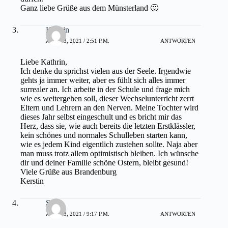
Ganz liebe Grüße aus dem Münsterland 🙂
Kerstin
APRIL 3, 2021 / 2:51 P.M.
ANTWORTEN
Liebe Kathrin,
Ich denke du sprichst vielen aus der Seele. Irgendwie
gehts ja immer weiter, aber es fühlt sich alles immer
surrealer an. Ich arbeite in der Schule und frage mich
wie es weitergehen soll, dieser Wechselunterricht zerrt
Eltern und Lehrern an den Nerven. Meine Tochter wird
dieses Jahr selbst eingeschult und es bricht mir das
Herz, dass sie, wie auch bereits die letzten Erstklässler,
kein schönes und normales Schulleben starten kann,
wie es jedem Kind eigentlich zustehen sollte. Naja aber
man muss trotz allem optimistisch bleiben. Ich wünsche
dir und deiner Familie schöne Ostern, bleibt gesund!
Viele Grüße aus Brandenburg
Kerstin
Silke
APRIL 3, 2021 / 9:17 P.M.
ANTWORTEN