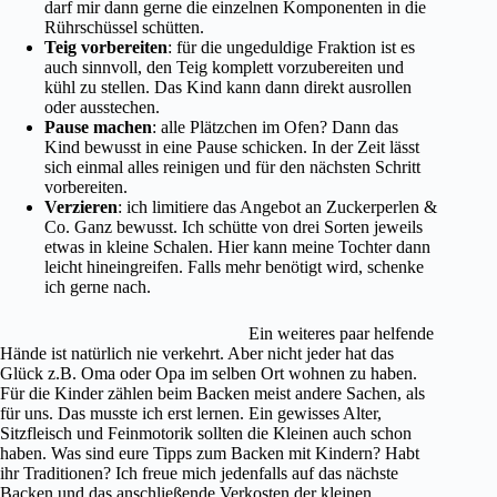
darf mir dann gerne die einzelnen Komponenten in die
Rührschüssel schütten.
Teig vorbereiten
: für die ungeduldige Fraktion ist es
auch sinnvoll, den Teig komplett vorzubereiten und
kühl zu stellen. Das Kind kann dann direkt ausrollen
oder ausstechen.
Pause machen
: alle Plätzchen im Ofen? Dann das
Kind bewusst in eine Pause schicken. In der Zeit lässt
sich einmal alles reinigen und für den nächsten Schritt
vorbereiten.
Verzieren
: ich limitiere das Angebot an Zuckerperlen &
Co. Ganz bewusst. Ich schütte von drei Sorten jeweils
etwas in kleine Schalen. Hier kann meine Tochter dann
leicht hineingreifen. Falls mehr benötigt wird, schenke
ich gerne nach.
Ein weiteres paar helfende
Hände ist natürlich nie verkehrt. Aber nicht jeder hat das
Glück z.B. Oma oder Opa im selben Ort wohnen zu haben.
Für die Kinder zählen beim Backen meist andere Sachen, als
für uns. Das musste ich erst lernen. Ein gewisses Alter,
Sitzfleisch und Feinmotorik sollten die Kleinen auch schon
haben. Was sind eure Tipps zum Backen mit Kindern? Habt
ihr Traditionen? Ich freue mich jedenfalls auf das nächste
Backen und das anschließende Verkosten der kleinen