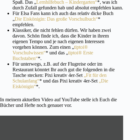
Spaß. Das „
Lernhilfebuch – Kindergarten“
*, was ich
durch Zufall gefunden hab und absolut empfehlen kann.
Für Elsa Fans kann ich auch das relativ dicke Buch
„
Die Eiskönigin: Das große Vorschulbuch“
*
empfehlen.
Klassiker, die nicht fehlen dürfen. Wir haben zwei
davon. Schön finde ich, dass die Kinder in ihrem
eigenen Tempo und je nach eigenen Interessen
vorgehen können. Zum einen „
tiptoi®
Vorschulwissen“
* und das „
tiptoi® Erste
Buchstaben“
*.
Für unterwegs, z.B. auf der Flugreise oder im
Restaurant könntet Ihr auch gut die folgenden in die
Tasche stecken: Pixi kreativ 4er-Set
„Fit für den
Schulanfang“
* und das Pixi kreativ 4er-Set
„Die
Eiskönigin“
*.
In meinem aktuellen Video auf YouTube stelle ich Euch die
Bücher und Hefte noch genauer vor.
Inhalt
von
YouTube
anzeigen