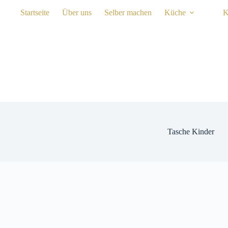
Zum
Startseite
Über uns
Selber machen
Küche
K
Inhalt
springen
Tasche Kinder