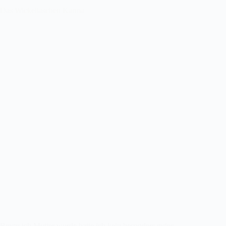
Das Wickeltaschen Karma
Bevor ich Mutter wurde hatte ich kein besonders gutes