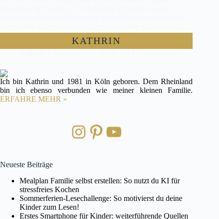
Händchen für Taschen. Ich realisierte im Laufe meiner
Zwanziger, dass die Handtasche ein bedeutendes modisches
Accessoire für eine Frau ist. Dennoch kaufte ich stets das
langweilige Mittelmaß ohne besonderen Charm oder
KATHRIN
treffsicheren…
Kathrin
September 13, 2016
13 Kommentare
Ich bin Kathrin und 1981 in Köln geboren. Dem Rheinland
bin ich ebenso verbunden wie meiner kleinen Familie.
ERFAHRE MEHR »
Instagram
Pinterest
YouTube
Neueste Beiträge
Mealplan Familie selbst erstellen: So nutzt du KI für
stressfreies Kochen
Sommerferien-Lesechallenge: So motivierst du deine
Kinder zum Lesen!
Erstes Smartphone für Kinder: weiterführende Quellen