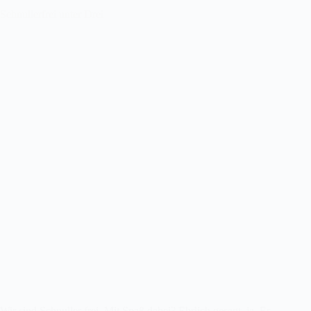
Schnullerfrei unter Drei
Wir sind Schnuller frei. Mit Spaß dabei? Ehrlich gesagt, ja. Es