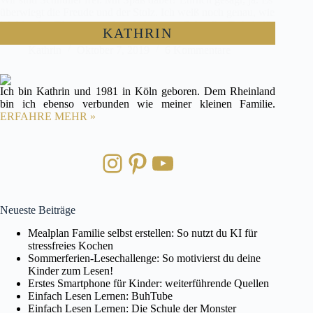
überwiegt die Freude und der Stolz. Ich weiß noch genau, wie
ich hier den Blogpost verfasst habe zum „Schnuller Debakel“,
KATHRIN
als Carl auf die Welt gekommen ist. Damals war…
Kathrin
Oktober 7, 2019
6 Kommentare
Ich bin Kathrin und 1981 in Köln geboren. Dem Rheinland
bin ich ebenso verbunden wie meiner kleinen Familie.
ERFAHRE MEHR »
Instagram
Pinterest
YouTube
Neueste Beiträge
Mealplan Familie selbst erstellen: So nutzt du KI für
stressfreies Kochen
Sommerferien-Lesechallenge: So motivierst du deine
Kinder zum Lesen!
Erstes Smartphone für Kinder: weiterführende Quellen
Einfach Lesen Lernen: BuhTube
Einfach Lesen Lernen: Die Schule der Monster