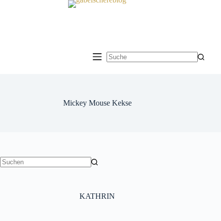
Zum
Inhalt
springen
Keine
Ergebnisse
Mickey Mouse Kekse
Keine
Ergebnisse
KATHRIN