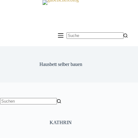
Zum
Inhalt
springen
Keine
Ergebnisse
Hausbett selber bauen
Keine
Ergebnisse
KATHRIN