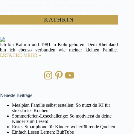
Weihnachtsvideo Reihe auf YouTube gegeben. Nun wird es
Zeit, alles ein wenig aufzufrischen. Marie ist nun fast vier
Jahre und gut im Kindergarten angekommen. Für sie werden
KATHRIN
plötzlich neue Fragen und…
Kathrin
März 28, 2018
3 Kommentare
Ich bin Kathrin und 1981 in Köln geboren. Dem Rheinland
bin ich ebenso verbunden wie meiner kleinen Familie.
ERFAHRE MEHR »
Instagram
Pinterest
YouTube
Neueste Beiträge
Mealplan Familie selbst erstellen: So nutzt du KI für
stressfreies Kochen
Sommerferien-Lesechallenge: So motivierst du deine
Kinder zum Lesen!
Erstes Smartphone für Kinder: weiterführende Quellen
Einfach Lesen Lernen: BuhTube