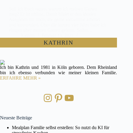
Soll ich Euch sagen, warum ich meinen Garten
mag? Er ist offline. Damit bildet er den idealen
Ausgleich für mich, die gerne viel online arbeitet
und konsumiert. Über die letzten vier Jahre habe ich
einiges über meinen Garten gelernt. Selbst…
Kathrin
Februar 14, 2021
2 Kommentare
KATHRIN
Ich bin Kathrin und 1981 in Köln geboren. Dem Rheinland
bin ich ebenso verbunden wie meiner kleinen Familie.
ERFAHRE MEHR »
Instagram
Pinterest
YouTube
Neueste Beiträge
Mealplan Familie selbst erstellen: So nutzt du KI für
stressfreies Kochen