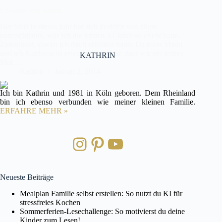
Silvester mal anders
Der Start in dieses Jahr hat sich deutlich von allem
unterschieden, was ich die letzten 32 Jahre so erlebt habe.
Zumindest, soweit ich mich erinnern kann. Da mein Mann
und ich Nachwuchs erwarten, war klar, dass wir ein letztes
KATHRIN
Mal…
Kathrin
Januar 2, 2014
Ich bin Kathrin und 1981 in Köln geboren. Dem Rheinland
bin ich ebenso verbunden wie meiner kleinen Familie.
ERFAHRE MEHR »
Instagram
Pinterest
YouTube
Neueste Beiträge
Mealplan Familie selbst erstellen: So nutzt du KI für
stressfreies Kochen
Sommerferien-Lesechallenge: So motivierst du deine
Kinder zum Lesen!